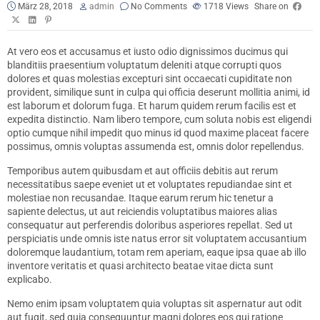
März 28, 2018
admin
No Comments
1718
Views
Share on
At vero eos et accusamus et iusto odio dignissimos ducimus qui
blanditiis praesentium voluptatum deleniti atque corrupti quos
dolores et quas molestias excepturi sint occaecati cupiditate non
provident, similique sunt in culpa qui officia deserunt mollitia animi, id
est laborum et dolorum fuga. Et harum quidem rerum facilis est et
expedita distinctio. Nam libero tempore, cum soluta nobis est eligendi
optio cumque nihil impedit quo minus id quod maxime placeat facere
possimus, omnis voluptas assumenda est, omnis dolor repellendus.
Temporibus autem quibusdam et aut officiis debitis aut rerum
necessitatibus saepe eveniet ut et voluptates repudiandae sint et
molestiae non recusandae. Itaque earum rerum hic tenetur a
sapiente delectus, ut aut reiciendis voluptatibus maiores alias
consequatur aut perferendis doloribus asperiores repellat. Sed ut
perspiciatis unde omnis iste natus error sit voluptatem accusantium
doloremque laudantium, totam rem aperiam, eaque ipsa quae ab illo
inventore veritatis et quasi architecto beatae vitae dicta sunt
explicabo.
Nemo enim ipsam voluptatem quia voluptas sit aspernatur aut odit
aut fugit, sed quia consequuntur magni dolores eos qui ratione