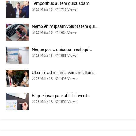
Temporibus autem quibusdam
28 März 18
1718
Views
Nemo enim ipsam voluptatem qui…
28 März 18
1624
Views
Neque porro quisquam est, qui…
28 März 18
1555
Views
Ut enim ad minima veniam ullam…
28 März 18
1493
Views
Eaque ipsa quae ab illo invent…
28 März 18
1501
Views