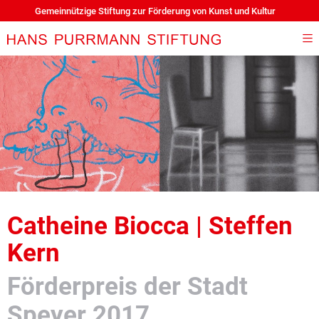
Gemeinnützige Stiftung zur Förderung von Kunst und Kultur
Catheine Biocca | Steffen
Kern
Förderpreis der Stadt
Speyer 2017